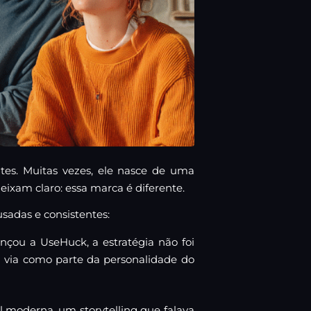
s. Muitas vezes, ele nasce de uma
eixam claro: essa marca é diferente.
sadas e consistentes:
çou a UseHuck, a estratégia não foi
á via como parte da personalidade do
l moderna, um storytelling que falava