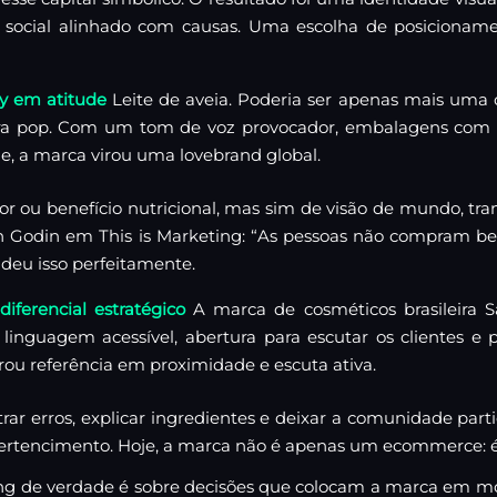
 social alinhado com causas. Uma escolha de posicioname
y em atitude
Leite de aveia. Poderia ser apenas mais uma
ura pop. Com um tom de voz provocador, embalagens com 
de, a marca virou uma lovebrand global.
bor ou benefício nutricional, mas sim de visão de mundo, t
eth Godin em
This is Marketing
: “As pessoas não compram ben
ndeu isso perfeitamente.
diferencial estratégico
A marca de cosméticos brasileira 
linguagem acessível, abertura para escutar os clientes e
rou referência em proximidade e escuta ativa.
strar erros, explicar ingredientes e deixar a comunidade par
 pertencimento. Hoje, a marca não é apenas um ecommerce:
ng de verdade é sobre decisões que colocam a marca em m