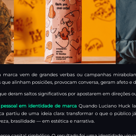
marca vem de grandes verbas ou campanhas mirabolante
s que alinham posiciões, provocam conversa, geram afeto e d
ue deram saltos significativos por apostarem em direções ou
 pessoal em identidade de marca
Quando Luciano Huck lan
a partiu de uma ideia clara: transformar o que o público j
za, brasilidade — em estética e narrativa.
esse capital simbólico. O resultado foi uma identidade visua