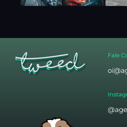
Fale C
oi@a
Insta
@age