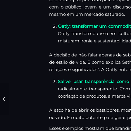
com o público jovem e um discurso
mesmo em um mercado saturado.
Oatly: transformar um commodit
Oatly transformou isso em cult
misturam ironia e sustentabilida
A decisão de não falar apenas de sa
de estilo de vida. É como explica S
relações e significados”. A Oatly ente
Sallve: usar transparência como 
radicalmente transparente. Com 
Framing: a arte
cocriação de produtos, a marca vi
invisível que decide
o sucesso da sua
comunicação
A escolha de abrir os bastidores, mo
ousado. E muito potente para gerar
Esses exemplos mostram que brandi