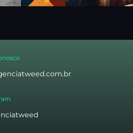
onosco
genciatweed.com.br
gram
nciatweed